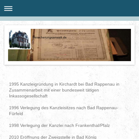
Versicherungsanwalt.de
1995 Kanzleigründung in Kirchardt bei Bad Rappenau in
Zusammenarbeit mit einer bundesweit tätigen
Inkassogesellschaft
1996 Verlegung des Kanzleisitzes nach Bad Rappenau-
Fürfeld
1998 Verlegung der Kanzlei nach Frankenthal/Pfalz
2010 Eröffnung der Zweigstelle in Bad König